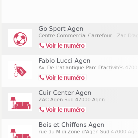
bricolage, et surtout un hypermarché Carrefour
jusque 20H30. D'autre part, de nombreuses aut
nationale ont trouvé ici leur place, comme le mag
Sport, ou l'enseigne d'électroménager Darty
Go Sport Agen
commerciale ne sont pas ouverts le dimanche, 
Centre Commercial Carrefour - Zac D'a
ouvertures exceptionnelles, notamment au moment
fin d'année ou des soldes.
Voir le numéro
Fabio Lucci Agen
Av. De L'atlantique-Parc D'activités
4700
Voir le numéro
Cuir Center Agen
ZAC Agen Sud
47000 Agen
Voir le numéro
Bois et Chiffons Agen
rue du Midi Zone d'Agen Sud
47000 Age