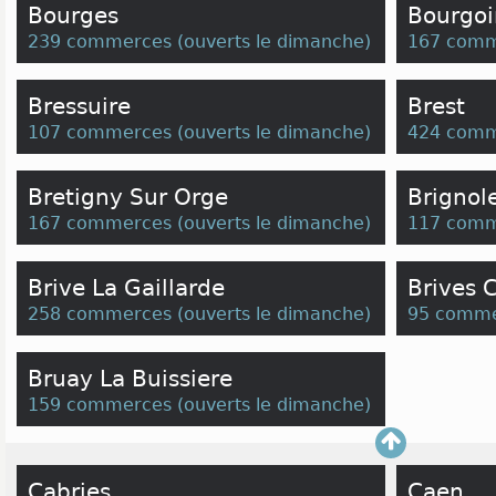
Bourges
Bourgoin
239 commerces
(
ouverts le dimanche
)
167 comm
Bressuire
Brest
107 commerces
(
ouverts le dimanche
)
424 comm
Bretigny Sur Orge
Brignol
167 commerces
(
ouverts le dimanche
)
117 comm
Brive La Gaillarde
Brives 
258 commerces
(
ouverts le dimanche
)
95 comme
Bruay La Buissiere
159 commerces
(
ouverts le dimanche
)
Cabries
Caen