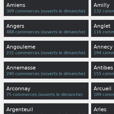
Amiens
Amilly
309 commerces
(
ouverts le dimanche
)
132 comm
Angers
Anglet
488 commerces
(
ouverts le dimanche
)
116 comm
Angouleme
Annecy
231 commerces
(
ouverts le dimanche
)
194 comm
Annemasse
Antibes
240 commerces
(
ouverts le dimanche
)
155 comm
Arconnay
Arcueil
75 commerces
(
ouverts le dimanche
)
189 comm
Argenteuil
Arles