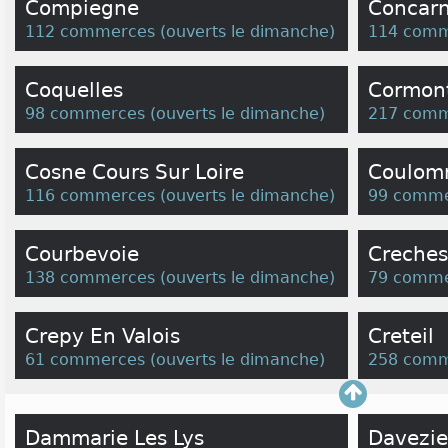
Compiegne
Concar
112 commerces
(
ouverts le dimanche
)
114 comm
Coquelles
Cormont
98 commerces
(
ouverts le dimanche
)
217 comm
Cosne Cours Sur Loire
Coulom
116 commerces
(
ouverts le dimanche
)
99 comme
Courbevoie
Creches
138 commerces
(
ouverts le dimanche
)
79 comme
Crepy En Valois
Creteil
61 commerces
(
ouverts le dimanche
)
258 comm
Dammarie Les Lys
Davezi