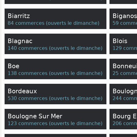
Biarritz
Biganos
84 commerces
(
ouverts le dimanche
)
59 comme
Blagnac
Blois
140 commerces
(
ouverts le dimanche
)
129 comm
Boe
Bonneui
138 commerces
(
ouverts le dimanche
)
25 comme
Bordeaux
Boulogn
530 commerces
(
ouverts le dimanche
)
244 comm
Boulogne Sur Mer
Bourg E
123 commerces
(
ouverts le dimanche
)
206 comm