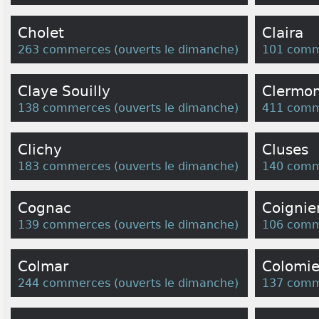
Cholet
Claira
263 commerces
(
ouverts le dimanche
)
101 comm
Claye Souilly
Clermon
138 commerces
(
ouverts le dimanche
)
411 comm
Clichy
Cluses
183 commerces
(
ouverts le dimanche
)
140 comm
Cognac
Coignie
139 commerces
(
ouverts le dimanche
)
106 comm
Colmar
Colomie
244 commerces
(
ouverts le dimanche
)
137 comm