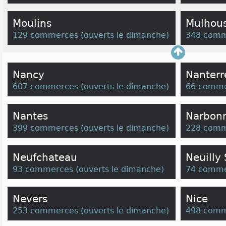
Moulins
Mulhou
129 commerces
(
ouverts le dimanche
)
348 comm
Nancy
Nanterr
607 commerces
(
ouverts le dimanche
)
66 comme
Nantes
Narbon
399 commerces
(
ouverts le dimanche
)
228 comm
Neufchateau
Neuilly
93 commerces
(
ouverts le dimanche
)
74 comme
Nevers
Nice
253 commerces
(
ouverts le dimanche
)
498 comm