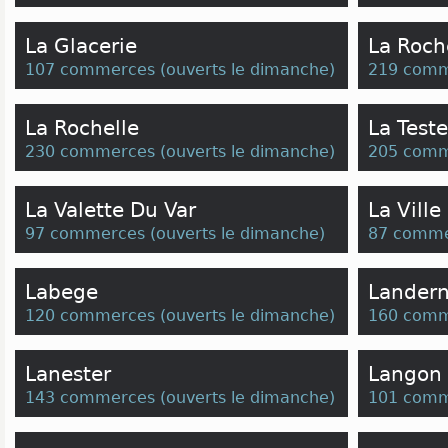
La Glacerie
La Roch
107 commerces
(
ouverts le dimanche
)
219 comm
La Rochelle
La Test
230 commerces
(
ouverts le dimanche
)
205 comm
La Valette Du Var
La Ville
97 commerces
(
ouverts le dimanche
)
87 comme
Labege
Lander
120 commerces
(
ouverts le dimanche
)
160 comm
Lanester
Langon
143 commerces
(
ouverts le dimanche
)
101 comm