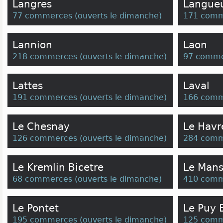
Langres
Langue
77 commerces
(
ouverts le dimanche
)
171 comm
Lannion
Laon
218 commerces
(
ouverts le dimanche
)
97 comme
Lattes
Laval
191 commerces
(
ouverts le dimanche
)
166 comm
Le Chesnay
Le Havr
126 commerces
(
ouverts le dimanche
)
284 comm
Le Kremlin Bicetre
Le Man
68 commerces
(
ouverts le dimanche
)
410 comm
Le Pontet
Le Puy 
195 commerces
(
ouverts le dimanche
)
125 comm