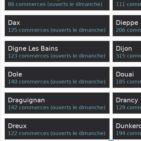
86 commerces
(
ouverts le dimanche
)
111 comm
Dax
Dieppe
125 commerces
(
ouverts le dimanche
)
206 comm
Digne Les Bains
Dijon
123 commerces
(
ouverts le dimanche
)
315 comm
Dole
Douai
140 commerces
(
ouverts le dimanche
)
185 comm
Draguignan
Drancy
142 commerces
(
ouverts le dimanche
)
129 comm
Dreux
Dunker
122 commerces
(
ouverts le dimanche
)
194 comm