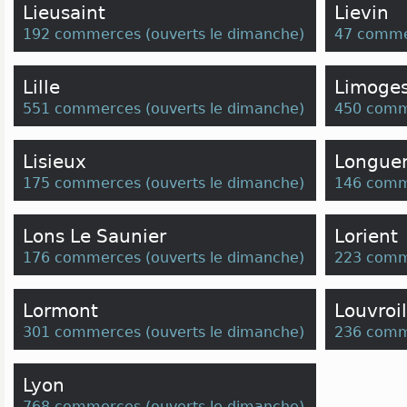
Lieusaint
Lievin
192 commerces
(
ouverts le dimanche
)
47 comme
Lille
Limoge
551 commerces
(
ouverts le dimanche
)
450 comm
Lisieux
Longue
175 commerces
(
ouverts le dimanche
)
146 comm
Lons Le Saunier
Lorient
176 commerces
(
ouverts le dimanche
)
223 comm
Lormont
Louvroil
301 commerces
(
ouverts le dimanche
)
236 comm
Lyon
768 commerces
(
ouverts le dimanche
)