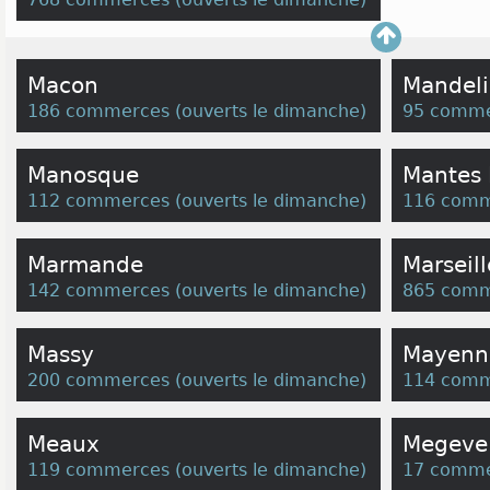
Macon
Mandeli
186 commerces
(
ouverts le dimanche
)
95 comme
Manosque
Mantes L
112 commerces
(
ouverts le dimanche
)
116 comm
Marmande
Marseill
142 commerces
(
ouverts le dimanche
)
865 comm
Massy
Mayenn
200 commerces
(
ouverts le dimanche
)
114 comm
Meaux
Megeve
119 commerces
(
ouverts le dimanche
)
17 comme