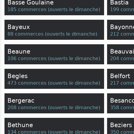
Basse Goulaine
Bastia
185 commerces
(
ouverts le dimanche
)
199 comm
Bayeux
Bayonn
88 commerces
(
ouverts le dimanche
)
212 comm
Beaune
Beauvai
106 commerces
(
ouverts le dimanche
)
204 comm
Begles
Belfort
473 commerces
(
ouverts le dimanche
)
217 comm
Bergerac
Besanc
208 commerces
(
ouverts le dimanche
)
358 comm
Bethune
Beziers
134 commerces
(
ouverts le dimanche
)
350 comm