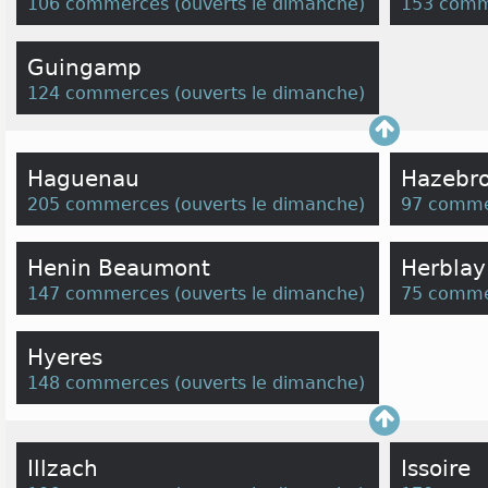
106 commerces
(
ouverts le dimanche
)
153 comm
Guingamp
124 commerces
(
ouverts le dimanche
)
Haguenau
Hazebr
205 commerces
(
ouverts le dimanche
)
97 comme
Henin Beaumont
Herblay
147 commerces
(
ouverts le dimanche
)
75 comme
Hyeres
148 commerces
(
ouverts le dimanche
)
Illzach
Issoire