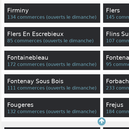
Firminy
Flers
134 commerces
(
ouverts le dimanche
)
145 comm
Flers En Escrebieux
Flins Su
85 commerces
(
ouverts le dimanche
)
107 comm
Fontainebleau
Fontena
172 commerces
(
ouverts le dimanche
)
95 comme
Fontenay Sous Bois
Forbach
111 commerces
(
ouverts le dimanche
)
233 comm
Fougeres
Frejus
132 commerces
(
ouverts le dimanche
)
184 comm