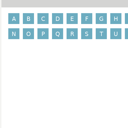
A
B
C
D
E
F
G
H
N
O
P
Q
R
S
T
U