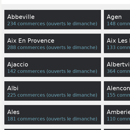
Abbeville
Agen
234 commerces
(
ouverts le dimanche
)
148 comm
Aix En Provence
Aix Les
288 commerces
(
ouverts le dimanche
)
133 comm
Ajaccio
Albertvi
142 commerces
(
ouverts le dimanche
)
364 comm
Albi
Alenco
225 commerces
(
ouverts le dimanche
)
155 comm
Ales
Amberi
181 commerces
(
ouverts le dimanche
)
110 comm