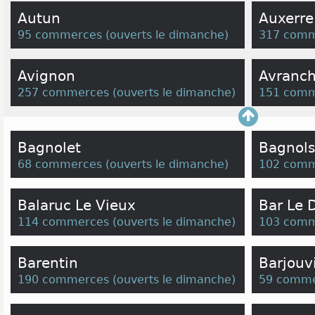
Autun
Auxerre
95 commerces
(
ouverts le dimanche
)
317 comm
Avignon
Avranc
257 commerces
(
ouverts le dimanche
)
151 comm
Bagnolet
Bagnols
68 commerces
(
ouverts le dimanche
)
102 comm
Balaruc Le Vieux
Bar Le 
114 commerces
(
ouverts le dimanche
)
103 comm
Barentin
Barjouvi
190 commerces
(
ouverts le dimanche
)
59 comme