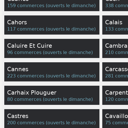
159 commerces
(
ouverts le dimanche
)
338 comm
Cahors
Calais
117 commerces
(
ouverts le dimanche
)
133 comm
Caluire Et Cuire
Cambra
96 commerces
(
ouverts le dimanche
)
210 comm
Cannes
Carcas
223 commerces
(
ouverts le dimanche
)
281 comm
Carhaix Plouguer
Carpent
80 commerces
(
ouverts le dimanche
)
120 comm
Castres
Cavaill
200 commerces
(
ouverts le dimanche
)
75 comme