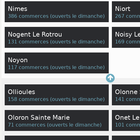
Nimes
Niort
386 commerces
(
ouverts le dimanche
)
267 comm
Nogent Le Rotrou
Noisy L
131 commerces
(
ouverts le dimanche
)
169 comm
Noyon
117 commerces
(
ouverts le dimanche
)
Ollioules
Olonne 
158 commerces
(
ouverts le dimanche
)
141 comm
Oloron Sainte Marie
Onet Le
71 commerces
(
ouverts le dimanche
)
101 comm