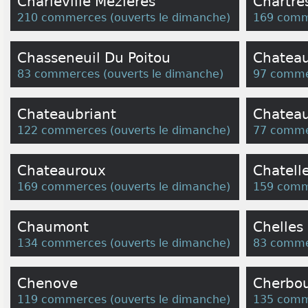
Charleville Mezieres
Chartre
210 commerces
(
ouverts le dimanche
)
169 comm
Chasseneuil Du Poitou
Chateau
83 commerces
(
ouverts le dimanche
)
97 comme
Chateaubriant
Chatea
122 commerces
(
ouverts le dimanche
)
77 comme
Chateauroux
Chatelle
169 commerces
(
ouverts le dimanche
)
159 comm
Chaumont
Chelles
134 commerces
(
ouverts le dimanche
)
83 comme
Chenove
Cherbo
119 commerces
(
ouverts le dimanche
)
135 comm