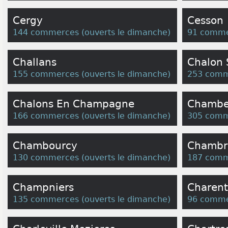
Cergy
Cesson
144 commerces
(
ouverts le dimanche
)
91 comme
Challans
Chalon 
155 commerces
(
ouverts le dimanche
)
253 comm
Chalons En Champagne
Chambe
166 commerces
(
ouverts le dimanche
)
305 comm
Chambourcy
Chambra
130 commerces
(
ouverts le dimanche
)
187 comm
Champniers
Charent
135 commerces
(
ouverts le dimanche
)
96 comme