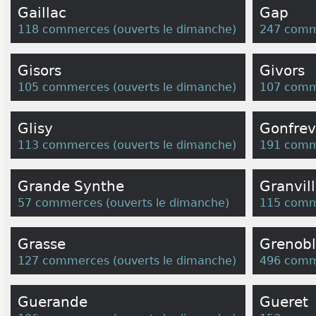
Gaillac
Gap
118 commerces
(
ouverts le dimanche
)
247 comm
Gisors
Givors
105 commerces
(
ouverts le dimanche
)
107 comm
Glisy
Gonfrev
113 commerces
(
ouverts le dimanche
)
191 comm
Grande Synthe
Granvil
57 commerces
(
ouverts le dimanche
)
115 comm
Grasse
Grenob
127 commerces
(
ouverts le dimanche
)
496 comm
Guerande
Gueret