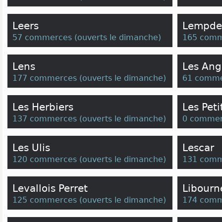
Leers
Lempde
57 commerces
(
ouverts le dimanche
)
165 comm
Lens
Les Ang
177 commerces
(
ouverts le dimanche
)
61 comme
Les Herbiers
Les Peti
137 commerces
(
ouverts le dimanche
)
0 commer
Les Ulis
Lescar
120 commerces
(
ouverts le dimanche
)
131 comm
Levallois Perret
Libourn
125 commerces
(
ouverts le dimanche
)
174 comm