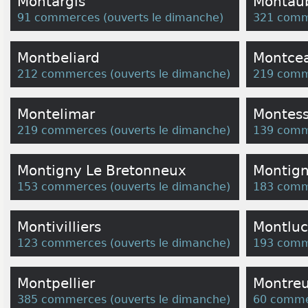
Montargis
Montau
91 commerces
(
ouverts le dimanche
)
321 comm
Montbeliard
Montcea
212 commerces
(
ouverts le dimanche
)
219 comm
Montelimar
Montes
219 commerces
(
ouverts le dimanche
)
139 comm
Montigny Le Bretonneux
Montign
153 commerces
(
ouverts le dimanche
)
183 comm
Montivilliers
Montlu
123 commerces
(
ouverts le dimanche
)
193 comm
Montpellier
Montreu
385 commerces
(
ouverts le dimanche
)
60 comme