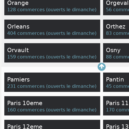
Orange
Orgeval
128 commerces
(
ouverts le dimanche
)
56 comme
Orleans
Orthez
404 commerces
(
ouverts le dimanche
)
83 comme
Orvault
Osny
159 commerces
(
ouverts le dimanche
)
88 comme
Pamiers
Pantin
231 commerces
(
ouverts le dimanche
)
45 comme
Paris 10eme
Paris 1
160 commerces
(
ouverts le dimanche
)
170 comm
Paris 12eme
Paris 1