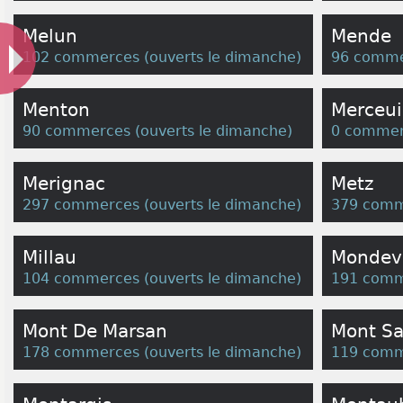
Melun
Mende
102 commerces
(
ouverts le dimanche
)
96 comme
Menton
Merceui
90 commerces
(
ouverts le dimanche
)
0 commer
Merignac
Metz
297 commerces
(
ouverts le dimanche
)
379 comm
Millau
Mondevi
104 commerces
(
ouverts le dimanche
)
191 comm
Mont De Marsan
Mont Sa
178 commerces
(
ouverts le dimanche
)
119 comm