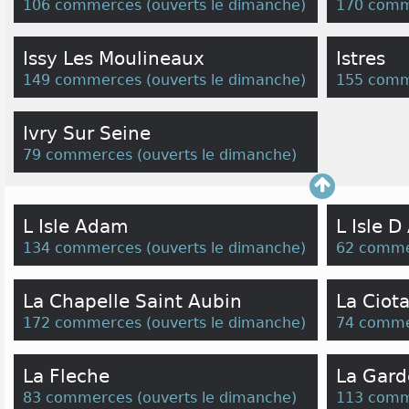
106 commerces
(
ouverts le dimanche
)
170 comm
Issy Les Moulineaux
Istres
149 commerces
(
ouverts le dimanche
)
155 comm
Ivry Sur Seine
79 commerces
(
ouverts le dimanche
)
L Isle Adam
L Isle 
134 commerces
(
ouverts le dimanche
)
62 comme
La Chapelle Saint Aubin
La Ciota
172 commerces
(
ouverts le dimanche
)
74 comme
La Fleche
La Gard
83 commerces
(
ouverts le dimanche
)
113 comm