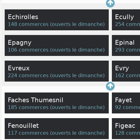
Echirolles
Ecully
148 commerces
(
ouverts le dimanche
)
254 comm
Epagny
Epinal
106 commerces
(
ouverts le dimanche
)
293 comm
Evreux
Evry
224 commerces
(
ouverts le dimanche
)
162 comm
Faches Thumesnil
Fayet
185 commerces
(
ouverts le dimanche
)
92 comme
Fenouillet
Figeac
117 commerces
(
ouverts le dimanche
)
128 comm