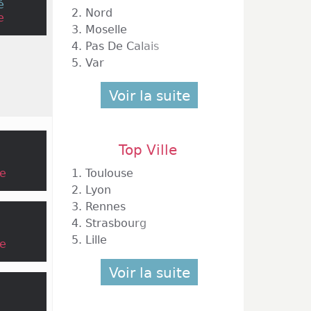
é
e vente
2.
Nord
e
oumis à
3.
Moselle
ue très
4.
Pas De Calais
ous les
5.
Var
 outre,
 saint,
Voir la suite
urnées
Moselle
 il est
distant
Top Ville
rmarché
e
1.
Toulouse
ty, ou
2.
Lyon
3.
Rennes
4.
Strasbourg
5.
Lille
e
Voir la suite