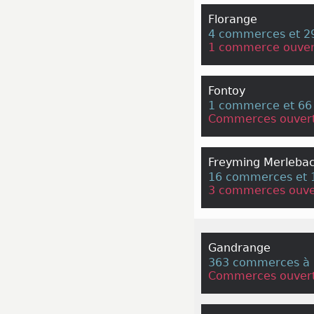
Florange
4 commerces et 29
1 commerce ouver
Fontoy
1 commerce et 66 
Commerces ouvert
Freyming Merleba
16 commerces et 1
3 commerces ouve
Gandrange
363 commerces à 
Commerces ouvert