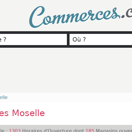
.
Commerces
elle
s Moselle
le :
1303
Horaires d'Ouverture dont
185
Magasins ouver