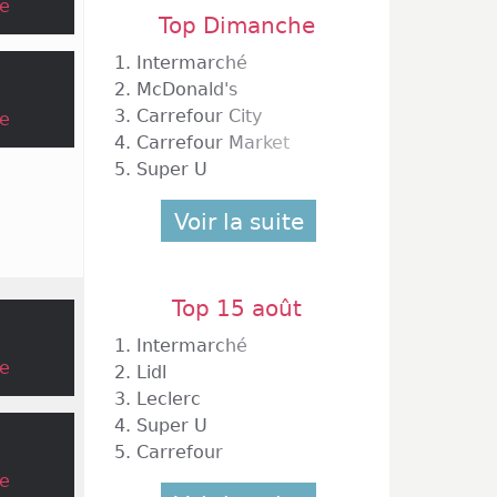
e
Top Dimanche
1.
Intermarché
2.
McDonald's
3.
Carrefour City
e
4.
Carrefour Market
5.
Super U
Voir la suite
Top 15 août
1.
Intermarché
e
2.
Lidl
3.
Leclerc
4.
Super U
5.
Carrefour
e