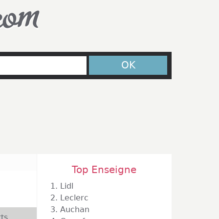
com
OK
Top Enseigne
1.
Lidl
2.
Leclerc
3.
Auchan
ts