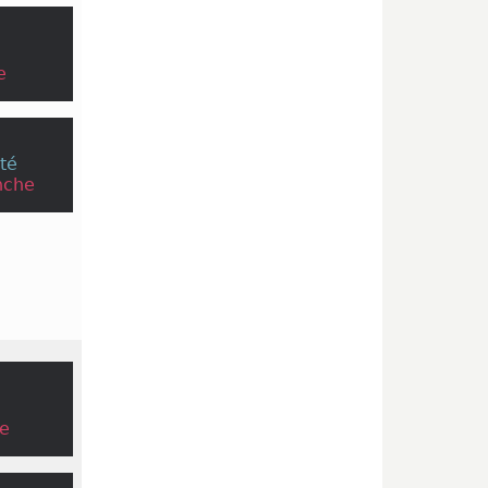
e
té
nche
e