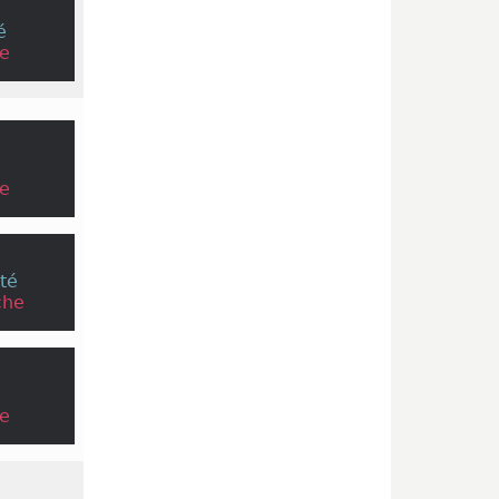
é
e
e
té
che
e