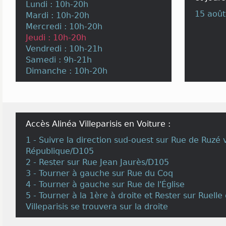
Lundi : 10h-20h
15 août
Mardi : 10h-20h
Mercredi : 10h-20h
Jeudi : 10h-20h
Vendredi : 10h-21h
Samedi : 9h-21h
Dimanche : 10h-20h
Accès Alinéa Villeparisis en Voiture :
1 - Suivre la direction sud-ouest sur Rue de Ruzé 
République/D105
2 - Rester sur Rue Jean Jaurès/D105
3 - Tourner à gauche sur Rue du Coq
4 - Tourner à gauche sur Rue de l'Église
5 - Tourner à la 1ère à droite et Rester sur Ruelle 
Villeparisis se trouvera sur la droite