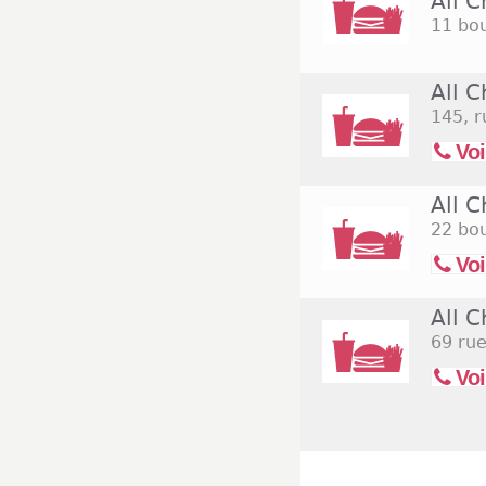
All 
11 bo
All C
145, r
Voi
All C
22 bou
Voi
All 
69 ru
Voi