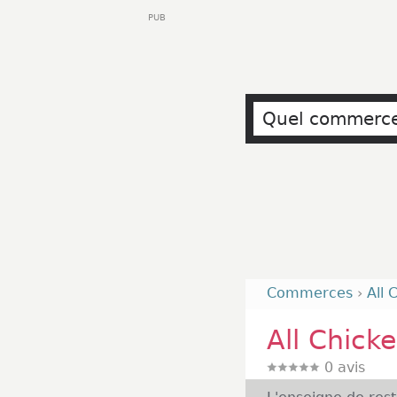
PUB
Commerces
›
All 
All Chick
0
avis