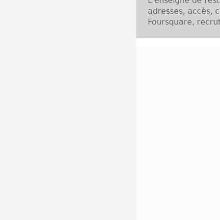
L'enseigne de res
adresses, accès, c
Foursquare, recrut
Présentation de l'
All Chicken a vu l
d'exporter son co
novatrice puisqu'
"Hallal" tout en re
réalisation des s
plaisir. Les cons
emporter toutes l
ses clients no
appliquées spéci
l'enseigne a été
encore la sauce chi
Implantation de l'
Le premier établis