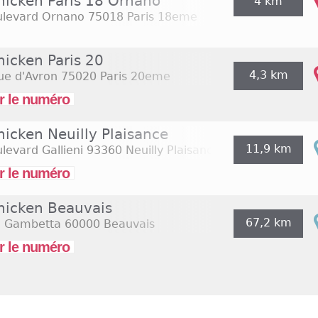
Chicken Paris 18 Ornano
4 km
ulevard Ornano
75018 Paris 18eme
hicken Paris 20
4,3 km
ue d'Avron
75020 Paris 20eme
r le numéro
hicken Neuilly Plaisance
11,9 km
levard Gallieni
93360 Neuilly Plaisance
r le numéro
Chicken Beauvais
67,2 km
e Gambetta
60000 Beauvais
r le numéro