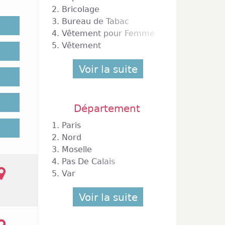
ts. Ces
2.
Bricolage
ité des
3.
Bureau de Tabac
eur des
4.
Vêtement pour Femme
éation,
5.
Vêtement
ouhaite
gasins
Voir la suite
Département
 ont la
1.
Paris
es sont
propose
2.
Nord
iés. En
3.
Moselle
 portes
4.
Pas De Calais
ouvrira
5.
Var
aurants
2026
ou
Voir la suite