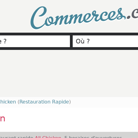
.
Commerces
Chicken
(
Restauration Rapide
)
en