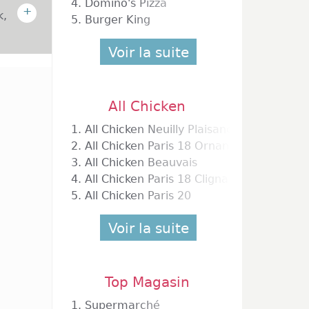
4.
Domino's Pizza
+
k,
5.
Burger King
Voir la suite
 choisi
All Chicken
ise est
mention
1.
All Chicken Neuilly Plaisance
pour la
2.
All Chicken Paris 18 Ornano
avec le
3.
All Chicken Beauvais
ce ou à
4.
All Chicken Paris 18 Clignancourt
nces de
5.
All Chicken Paris 20
otions
ion de
gée ou
Voir la suite
Top Magasin
Chicken
1.
Supermarché