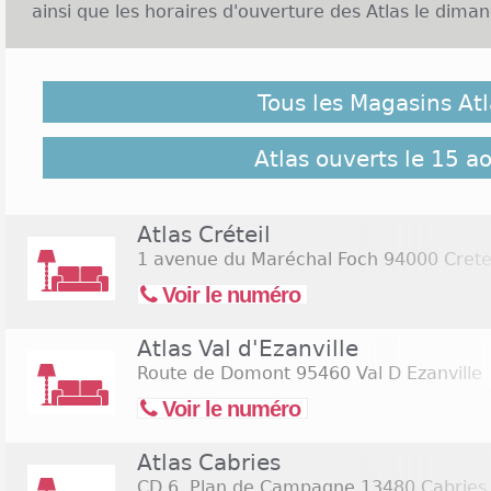
ainsi que les horaires d'ouverture des Atlas le diman
Enseigne Atlas et Ouverture le dimanche :
Tous les Magasins Atl
L'enseigne Atlas est une chaîne de magasins sp
meubles et de décorations pour toutes les pièces de
une large gamme de produits aux prix variés et ac
Atlas ouverts le 15 a
comme la livraison à domicile sont également dis
cinquantaine de magasins Atlas sont présents en 
l'Ouest et le Nord Est. Les magasins Atlas sont g
Atlas Créteil
19h avec une interruption pendant la pause déje
1 avenue du Maréchal Foch
94000 Crete
sont également fermés le lundi matin. Les magasins 
Voir le numéro
dimanche sauf à titre exceptionnel. Cliquez sur le 
les
magasins Atlas ouverts le samedi 15 août 2026
(
Atlas Val d'Ezanville
Route de Domont
95460 Val D Ezanville
Voir le numéro
Atlas Cabries
CD 6, Plan de Campagne
13480 Cabries