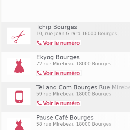
ouvrent leurs portes le dimanche, pour toute ou
exemple, le supermarché Carrefour Market situé n
tous les dimanches de 09h à 12h. Des enseigne
Chaussures ou Cultura sont présentes en périphérie 
Tchip Bourges
une zone commerciale. Ces magasins ne sont ouve
10, rue Jean Girard
18000 Bourges
généralement de 9h à 19h. Les ouvertures les diman
Voir le numéro
Ekyog Bourges
72 rue Mirebeau
18000 Bourges
Voir le numéro
Tél and Com Bourges Rue Mireb
59 rue Mirebeau
18000 Bourges
Voir le numéro
Pause Café Bourges
58 rue Mirebeau
18000 Bourges