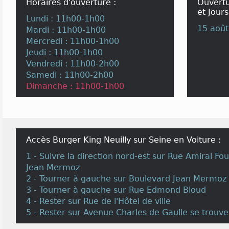
Horaires d'ouverture :
Ouvertu
et Jours
Lundi : 11h00-1h00
15 août
Mardi : 11h00-1h00
Mercredi : 11h00-1h00
Jeudi : 11h00-1h00
Vendredi : 11h00-2h00
Samedi : 11h00-2h00
Dimanche : 11h00-1h00
Accès Burger King Neuilly sur Seine en Voiture :
1 - Suivre la direction nord-est sur Rue Amiral Fo
Jean Mermoz
2 - Tourner à gauche sur Boulevard Jean Mermoz
3 - Tourner à gauche sur Rue Edmond Bloud
4 - Rester sur Rue de l'Hôtel de ville
5 - Rester sur Avenue Charles de Gaulle se trouver