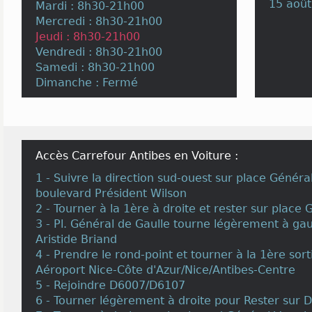
15 août
Mardi : 8h30-21h00
Mercredi : 8h30-21h00
Jeudi : 8h30-21h00
Vendredi : 8h30-21h00
Samedi : 8h30-21h00
Dimanche : Fermé
Accès Carrefour Antibes en Voiture :
1 - Suivre la direction sud-ouest sur place Généra
boulevard Président Wilson
2 - Tourner à la 1ère à droite et rester sur place
3 - Pl. Général de Gaulle tourne légèrement à ga
Aristide Briand
4 - Prendre le rond-point et tourner à la 1ère so
Aéroport Nice-Côte d'Azur/Nice/Antibes-Centre
5 - Rejoindre D6007/D6107
6 - Tourner légèrement à droite pour Rester sur