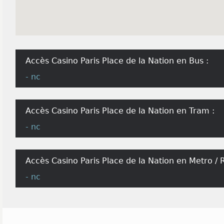
Accès Casino Paris Place de la Nation en Bus :
- nc
Accès Casino Paris Place de la Nation en Tram :
- nc
Accès Casino Paris Place de la Nation en Metro / 
- nc