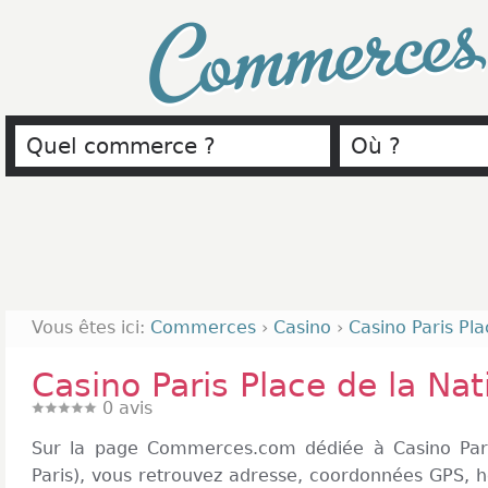
Commerce
Vous êtes ici:
Commerces
›
Casino
›
Casino Paris Pla
Casino Paris Place de la Nat
0
avis
Sur la page Commerces.com dédiée à Casino Pa
Paris), vous retrouvez adresse, coordonnées GPS, h