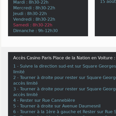
15 août
Mardi : 8h30-22h
Mercredi : 8h30-22h
Jeudi : 8h30-22h
Vendredi : 8h30-22h
Samedi : 8h30-22h
Dimanche : 9h-12h30
Accès Casino Paris Place de la Nation en Voiture :
1 - Suivre la direction sud-est sur Square George
limité
2 - Tourner à droite pour rester sur Square Georg
accès limité
3 - Tourner à droite pour rester sur Square Georg
accès limité
4 - Rester sur Rue Cannebière
5 - Tourner à droite sur Avenue Daumesnil
6 - Tourner à la 1ère à gauche et Rester sur Rue 