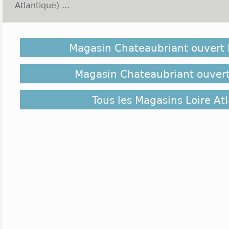
Atlantique) ...
Chateaubriant est une ville de 13 000 habitants sit
entre la Bretagne et les pays de Loire. C'est la so
Magasin Chateaubriant ouvert
de la Loire Atlantique. Ville très animée particulièr
elle dispose de tous les équipements sportifs et cu
les habitants de cette commune. D'un point de vue
Magasin Chateaubriant ouvert
loin de Nantes et de Rennes lui ont permis de voir
dans divers secteurs notamment la métallurgie
Tous les Magasins Loire At
plasturgie, permettant aux personnes du cru de trou
est développée dans la région. Bénéficiant d'un
viennent y chercher le calme et la proximité d
possède quelques centres commerciaux. Vents
important, il accueille Intersport, King Jouet, Ve
enseignes ouvrent généralement du lundi au samedi
ouvrir de manière exceptionnelle le dimanche en
commerciale, Ville au bois abrite Intermarché et
12h et de 14h à 19h du lundi au samedi, Interma
lundi au samedi et certains jours fériés. La ZAC du
Défimode et Hyper U, ouvert de 9h à 19h30 du lund