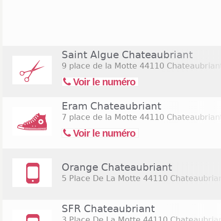
20h le vendredi et certains jours fériés dans l'a
présence d'un hypermarché Leclerc ouvert de 9h 
Dans la zone commerciale de cet hypermarché, on
En dehors de ces zones commerciales, on trouve Mr B
P ouvert de 9h à 18h30. Au niveau de la mode, l
Saint Algue Chateaubriant
Gémo, Kiabi, Cache-cache,Eram, Esprit sont présen
9 place de la Motte
44110 Chateaubrian
ouvrent le plus souvent entre 9h et 19h toute l
Cependant durant les fêtes de fin d'année ou les
Voir le numéro
ouvertes le dimanche. Beauty Sucess et Yves
Châteaubriant, elles sont ouvertes de 9h à 19h tous 
Eram Chateaubriant
Au niveau alimentaire, on trouve Lidl, La vie claire
7 place de la Motte
44110 Chateaubrian
commerces de proximité.
Voir le numéro
Orange Chateaubriant
5 Place De La Motte
44110 Chateaubria
SFR Chateaubriant
3 Place De La Motte
44110 Chateaubria