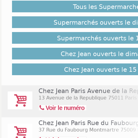
arrondissement. Puis d'autres boutiques Chez Jean
Tous les Supermarch
12ème et 9ème arrondissement. Les magasins so
surface comprise entre 120 à 220 m². La bouti
Marseille dans le 6ème arrondissement. Ce magasin
Supermarchés ouverts le 
terrasse de 65 places assises, au centre-ville. En pl
enseigne a une cinquième boutique en libre accès,
Supermarchés ouverts le 
restauration et une gamme traiteur. La dernière bo
se situe à Toulouse.
Chez Jean ouverts le di
Jours et Horaires d'ouverture Chez Jean :
Chez Jean ouverts le 15
Chez Jean est ouvert tous les jours, de 7h à 23h
même les dimanches et les jours fériés. Les horaire
enseigne permettent d'assurer un service de 
Chez Jean Paris Avenue de la R
pratiquement non-stop. L'ouverture les dimanches et
13 Avenue de la Republique
75011 Pari
boutiques de cette enseigne de faire concurrenc
Voir le numéro
cafés et restaurants traditionnels. Chez Jean a
quartier". Consultez la liste des supermarchés en 
supermarchés ouverts le dimanche 9 août 2026
Chez Jean Paris Rue du Faubour
o
2026
(Assomption).
37 Rue du Faubourg Montmartre
75009 