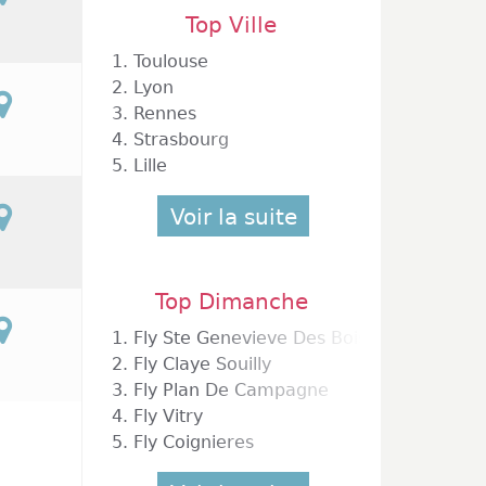
Top Ville
1.
Toulouse
2.
Lyon
3.
Rennes
4.
Strasbourg
5.
Lille
Voir la suite
Top Dimanche
enevieve Des Bois
1.
Fly Ste Genevieve Des Bois
2.
Fly Claye Souilly
3.
Fly Plan De Campagne
4.
Fly Vitry
5.
Fly Coignieres