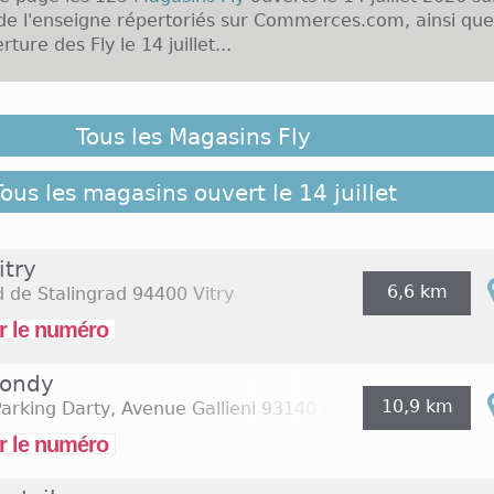
de l'enseigne répertoriés sur Commerces.com, ainsi que
ture des Fly le 14 juillet...
nce, il est possible que des Magasins Fly ouverts le 14 jui
répertoriés ici, cliquez sur le lien suivant pour retrouve
Tous les Magasins Fly
gasins de l'enseigne répertoriés sur Commerces.com :
Tous les magasins ouvert le 14 juillet
itry
6,6 km
d de Stalingrad
94400 Vitry
r le numéro
Bondy
10,9 km
arking Darty, Avenue Gallieni
93140 Bondy
r le numéro