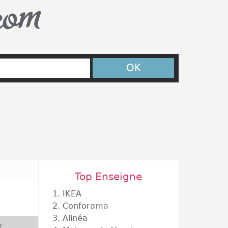
com
OK
Top Enseigne
1.
IKEA
2.
Conforama
3.
Alinéa
r