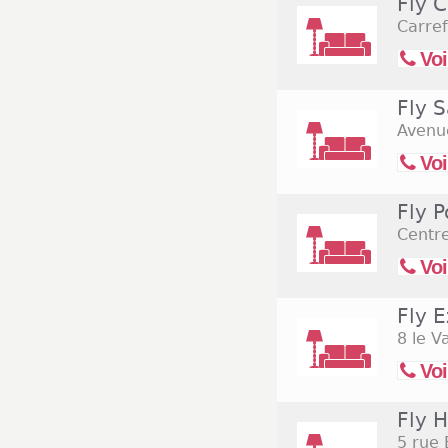
Fly C
Carre
Voi
Fly S
Avenu
Voi
Fly 
Centr
Voi
Fly E
8 le V
Voi
Fly 
5 rue 