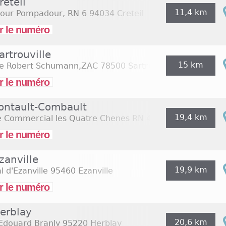
reteil
11,4 km
four Pompadour, RN 6
94034 Creteil
r le numéro
artrouville
15 km
e Robert Schumann,ZAC
78500 Sartrouville
r le numéro
Pontault-Combault
19,4 km
e Commercial les Quatre Chenes RN 4
77340 Pontault C
r le numéro
zanville
19,9 km
al d'Ezanville
95460 Ezanville
r le numéro
Herblay
20,6 km
Edouard Branly
95220 Herblay