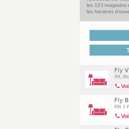
les 123 magasins 
les horaires d'ouver
Malgré notre vigila
2026 ne soient pas 
l'ensemble des ma
Magasins Fly
Fly V
99, Bl
Voi
Fly 
RN 3 P
Voi