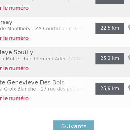
r le numéro
Orsay
22,5 km
 de Montlhéry - ZA Courtaboeuf
91400 Orsay Mondetour
r le numéro
laye Souilly
25,2 km
la Motte - Rue Clément Ader
77410 Claye Souilly
r le numéro
Ste Genevieve Des Bois
25,9 km
la Croix Blanche - 17 rue des petits champs
91700 Ste G
r le numéro
Suivants