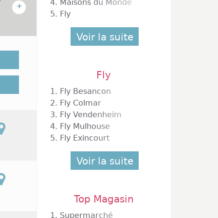
4.
Maisons du Monde
+
5.
Fly
Voir la suite
llet
r
123
Fly
1.
Fly Besancon
2.
Fly Colmar
3.
Fly Vendenheim
4.
Fly Mulhouse
5.
Fly Exincourt
Voir la suite
Top Magasin
1.
Supermarché