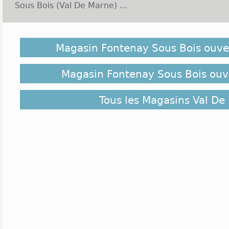
Sous Bois (Val De Marne) ...
Fontenay-sous-Bois est une commune de la région I
département du Val-de-Marne. Cette ville en lisiè
Magasin Fontenay Sous Bois ouve
divisée en deux espaces à la population très différ
surtout d'une population aisée et ailleurs, la pop
forte densité. Pourtant cette ville fait tout pour 
Magasin Fontenay Sous Bois ouve
L'ensemble des terres agricoles a été remplacé 
artisanales et industrielles. Au niveau écon
Tous les Magasins Val De
l'implantation de grosses entreprises telles que Les
Cenexi, Lavaza France ou encore Novalis et 
commercial, les grandes enseignes nationales se
centre commercial le val de Fontenay organis
Auchan, ouvert tous les jours sauf le dimanche d
mode homme, femme, enfant, on retrouve 1.2.3, 
Camaieu, Z, et Promod entre autres. Pour ce qui c
Yves Rocher, Histoire d'Oret Esthetic Center son
installé dans ce centre ainsi que Darty pour l'éq
aussi la présence de Game et Micromania concernant
boutiques ouvrent entre 10h et 20h, tous les jours