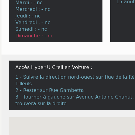
15 août
Mardi : - nc
Mercredi : - nc
Jeudi : - nc
Vendredi : - nc
Samedi : - nc
Dimanche : - nc
Accès Hyper U Creil en Voiture :
1 - Suivre la direction nord-ouest sur Rue de la R
Tilleuls
2 - Rester sur Rue Gambetta
3 - Tourner à gauche sur Avenue Antoine Chanut. 
trouvera sur la droite