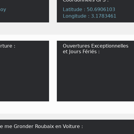
noy
Latitude : 50.6906103
Longitude : 3.1783461
rture :
Ouvertures Exceptionnelles
et Jours Fériés :
c
de me Gronder Roubaix en Voiture :