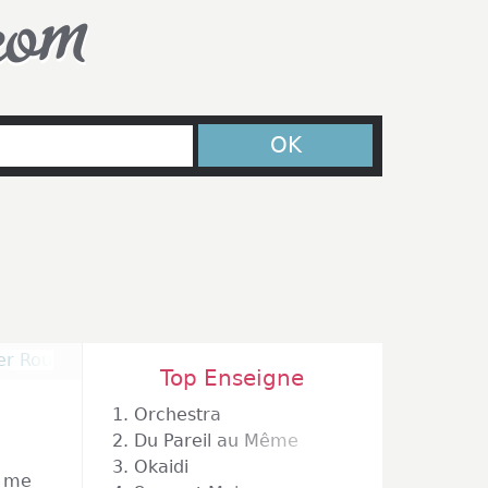
com
OK
er Roubaix
Top Enseigne
1.
Orchestra
2.
Du Pareil au Même
3.
Okaidi
e me