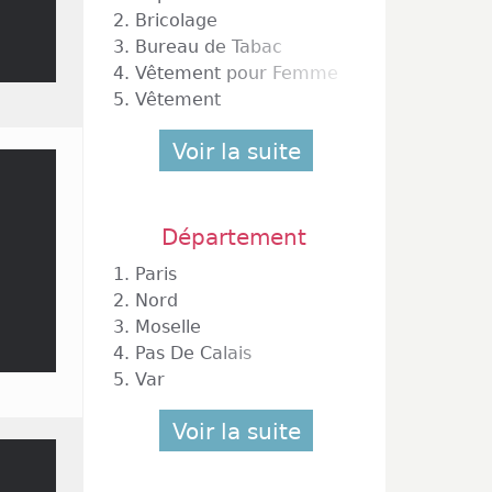
2.
Bricolage
3.
Bureau de Tabac
4.
Vêtement pour Femme
5.
Vêtement
Voir la suite
Département
1.
Paris
2.
Nord
3.
Moselle
4.
Pas De Calais
5.
Var
Voir la suite