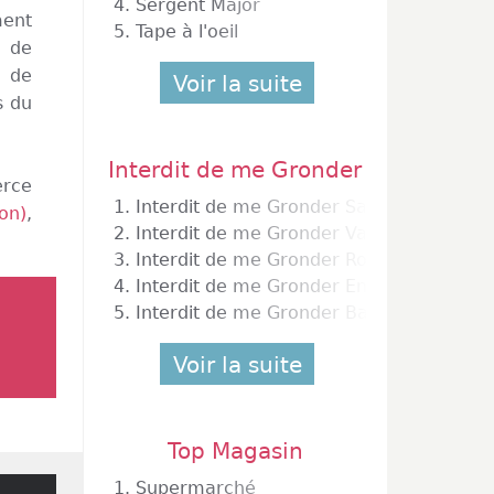
4.
Sergent Major
ment
5.
Tape à l'oeil
n de
t de
Voir la suite
s du
Interdit de me Gronder
erce
1.
Interdit de me Gronder Sanary sur Mer
on)
,
2.
Interdit de me Gronder Vannes
3.
Interdit de me Gronder Roubaix
4.
Interdit de me Gronder Enghien les Bain
5.
Interdit de me Gronder Bandol
Voir la suite
Top Magasin
1.
Supermarché