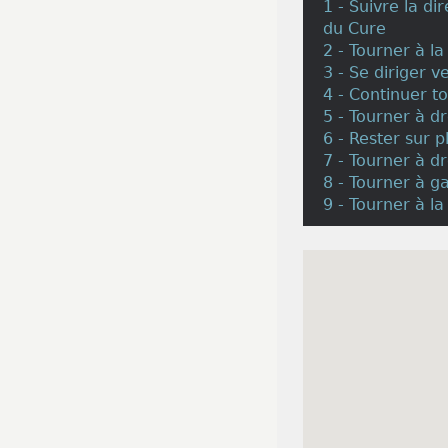
1 - Suivre la d
du Cure
2 - Tourner à l
3 - Se diriger 
4 - Continuer t
5 - Tourner à d
6 - Rester sur p
7 - Tourner à d
8 - Tourner à g
9 - Tourner à l