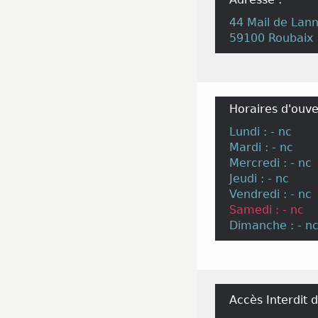
44 Mail de Lan
59100 Roubaix
Horaires d'ouve
Lundi : - nc
Mardi : - nc
Mercredi : - nc
Jeudi : - nc
Vendredi : - nc
Samedi : - nc
Dimanche : - n
Accès Interdit 