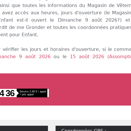
ainsi que toutes les informations du Magasin de Vête
 avez accès aux heures, jours d'ouverture (le Magasi
nfant est-il ouvert le Dimanche 9 août 2026?) e
rdit de me Gronder et toutes les coordonnées pratique
ent pour Enfant.
 vérifier les jours et horaires d'ouverture, si le comm
manche 9 août 2026
ou le
15 août 2026 (Assompti
4 36
Service 2,99 € / appel
+ prix appel
Coordonnées GPS :