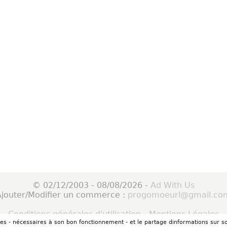
© 02/12/2003 - 08/08/2026 -
Ad With Us
Ajouter/Modifier un commerce :
progomoeurl@gmail.co
Conditions générales d'utilisation
-
Mentions Légales
okies - nécessaires à son bon fonctionnement - et le partage dinformations sur so