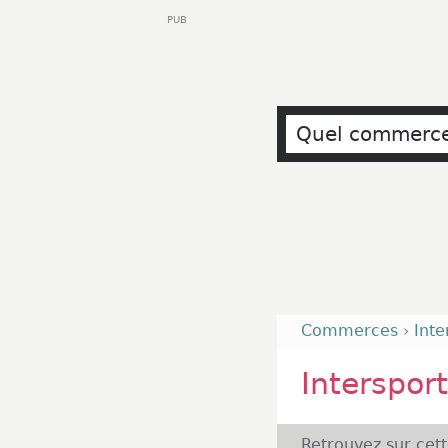
PUB
Commerces
›
Int
Interspor
Retrouvez sur cet