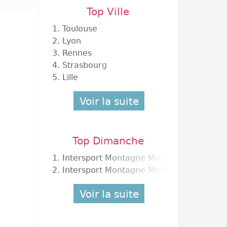
Top Ville
1.
Toulouse
2.
Lyon
3.
Rennes
4.
Strasbourg
5.
Lille
Voir la suite
Top Dimanche
1.
Intersport Montagne Morzine Rue du Bo
2.
Intersport Montagne Morzine Place des 
Voir la suite