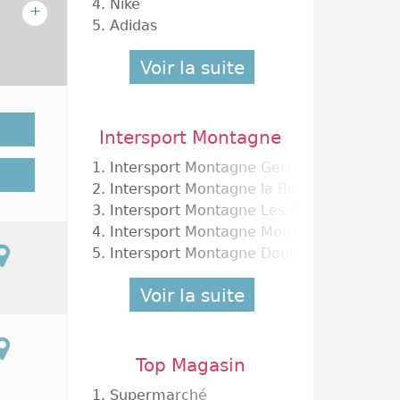
4.
Nike
+
5.
Adidas
Voir la suite
ont des
Intersport Montagne
sures,
1.
Intersport Montagne Gerardmer
a vente
2.
Intersport Montagne la Bresse Belle Hut
ne sont
3.
Intersport Montagne Les Arcs la Cachet
On peut
ttement
4.
Intersport Montagne Montgenevre Le Tr
e et un
5.
Intersport Montagne Doucy
général
nseigne
Voir la suite
uez sur
rts le
Top Magasin
1.
Supermarché