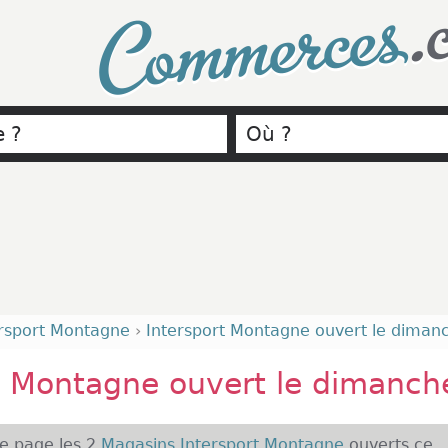
.
Commerces
ersport Montagne
›
Intersport Montagne ouvert le diman
t Montagne ouvert le dimanch
te page les 2
Magasins Intersport Montagne
ouverts ce