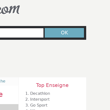
com
OK
che
Top Enseigne
e
1.
Decathlon
2.
Intersport
3.
Go Sport