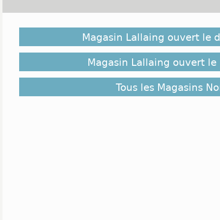
Venez découvrir les 2 commerces de Lallaing du d
magasins situés à moins de 10 kilomètres de Lall
Magasin Lallaing ouvert le
intéresser. Ils sont classés ci-dessus de plus proche
éloigné.
Magasin Lallaing ouvert le
Tous les Magasins No