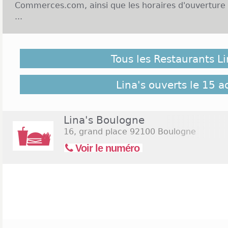
Commerces.com, ainsi que les horaires d'ouverture 
...
Enseigne Lina's et Ouverture le dimanche :
Tous les Restaurants Li
Lina's est une enseigne de restauration rapide fo
Cette enseigne se veut plus chic que la restaurat
propose ainsi des repas de qualité qui ont fait le 
Lina's ouverts le 15 a
l'ère du temps. Forte de son succès, la marque com
parisienne, 4 à la Martinique et des dizaines dans 
accueille chaque jour aux heures de repas. Mais Lin
Lina's Boulogne
journée et saura vous servir si vous avez un petit 
16, grand place
92100 Boulogne
sont ouverts le dimanche pour combler chaque jour
Voir le numéro
nous. Cliquez sur le lien suivant pour rechercher le
samedi 15 août 2026
(Assomption)