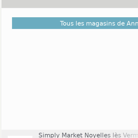
Découvrez dans la liste ci-dessous les magasins ou
Tous les magasins de An
et ceux situés à proximité. Ils sont classés du pl
centre de Annequin
Simply Market Noyelles lès Verm