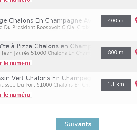
ge Chalons En Champagne Avenue du Presiden
400 m
 Du President Roosevelt C Cial Croix Dampierre Galeri
oîte à Pizza Chalons en Champagne
800 m
 Jean Jaurès
51000 Chalons En Champagne
r le numéro
sin Vert Chalons En Champagne
1,1 km
aussee Du Port
51000 Chalons En Champagne
r le numéro
Suivants