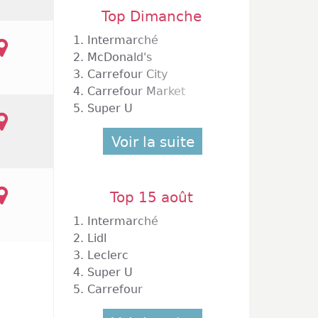
Top Dimanche
1.
Intermarché
t Roosevelt C Cial Croix Dampierre Galeri
2.
McDonald's
e Marchande Carrefour
51000 Chalons En Champagne
3.
Carrefour City
4.
Carrefour Market
5.
Super U
Voir la suite
Top 15 août
1.
Intermarché
2.
Lidl
3.
Leclerc
4.
Super U
5.
Carrefour