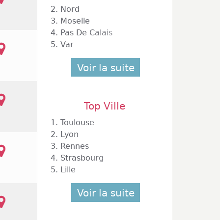
2.
Nord
3.
Moselle
4.
Pas De Calais
5.
Var
n Champagne
Voir la suite
ne
Top Ville
1.
Toulouse
2.
Lyon
3.
Rennes
4.
Strasbourg
5.
Lille
 Commercial Croix Dampierre
Voir la suite
pagne