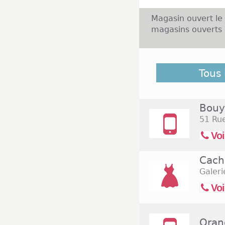
Magasin ouvert l
magasins ouverts 
Plus de 46 000 C
Tous
département de la
en-Champagne, le
boutiques, avec 
Bouy
ouvre de 9h30 à 2
51 Ru
sont présentes da
des horaires ha
Voi
supermarché Mono
Champagne tous le
Cach
Galeri
Voi
Oran