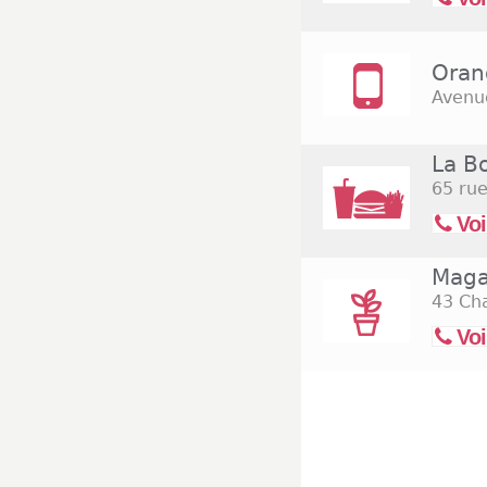
Oran
Avenue
La B
65 rue
Voi
Maga
43 Ch
Voi