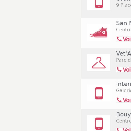
9 Plac
San 
Centr
Voi
Vet'
Parc d
Voi
Inte
Galeri
Voi
Bouy
Centr
Voi