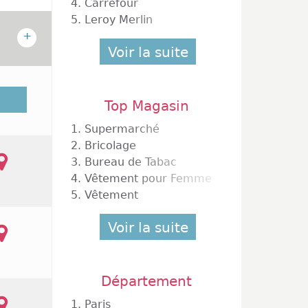
4.
Carrefour
5.
Leroy Merlin
+
Voir la suite
ure du
hâlons-
Top Magasin
 de 65
1.
Supermarché
centre
2.
Bricolage
 la Marne
seignes
3.
Bureau de Tabac
nt qu'à
4.
Vêtement pour Femme
es. Le
ns-en-
5.
Vêtement
Voir la suite
Département
ublique
1.
Paris