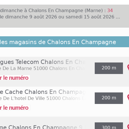
e dimanche à Chalons En Champagne (Marne) :
34
le dimanche 9 août 2026 ou samedi 15 août 2026 ...
hâlonnais vivent à Châlons-en-Champagne, la préfect
 les magasins de Chalons En Champagne
 Marne. En ce qui concerne l'offre commerciale de C
 Centre Commercial La Croix Dampierre regroupe plus
par exemple Brice ou encore Maisons du Monde. Ce 
gues Telecom Chalons En Champagne Rue de
0h du lundi au samedi pour les boutiques. D'autres en
200 m
e De La Marne
51000 Chalons En Champagne
ns les rues du centre ville, mais ces commerces n'ouvre
bituels les jours de la semaine sauf les dimanch
r le numéro
prix est l'une des rares enseignes ouvertes à Châlo
s dimanches, et ce de 8h à 15h.
e Cache Chalons En Champagne
200 m
e De L'hotel De Ville
51000 Chalons En Champagne
r le numéro
ge Chalons En Champagne 9 Place de la Rep
300 m