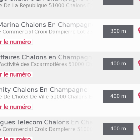
e De La Republique
51000 Chalons En Champagne
Marina Chalons En Champagne
300 m
e Commercial Croix Dampierre Lot 23
51000 Chalons E
r le numéro
Affaires Chalons en Champagne
400 m
'activité des Escarmotières
51000 Chalons En Champag
r le numéro
rnity Chalons En Champagne
400 m
e De L'hotel De Ville
51000 Chalons En Champagne
r le numéro
gues Telecom Chalons En Champagne Centre
400 m
e Commercial Croix Dampierre
51000 Chalons En Cham
r le numéro