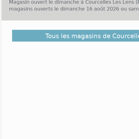
Magasin ouvert le dimanche à Courcelles Les Lens (P
magasins ouverts le dimanche 16 août 2026 ou same
Découvrez dans la liste ci-dessous les magas
Tous les magasins de Courcell
Courcelles Les Lens et ceux situés à proximité. Ils s
plus éloigné du centre de Courcelles Les Lens