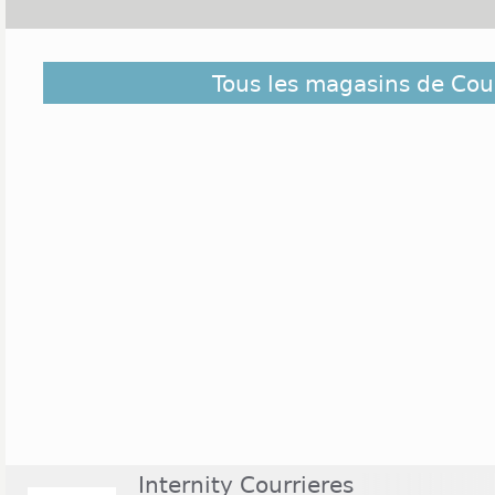
Découvrez dans la liste ci-dessous les magas
Tous les magasins de Cou
Courrieres et ceux situés à proximité. Ils sont cl
éloigné du centre de Courrieres
Internity Courrieres