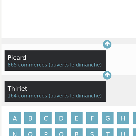
y voir un grand choix de gâteaux de toute sorte. Il
le dessert pour n'importe quelles occasions, repa
forcément le dessert qu'il vous faut. Les petits ext
par exemple, tout pour faire un apéritif réussi o
gouter des enfants. Cette offre pour tous les go
correspondant bien à la demande actuelle, ex
différentes enseignes.
Picard
865 commerces
(
ouverts le dimanche
)
Thiriet
164 commerces
(
ouverts le dimanche
)
A
B
C
D
E
F
G
H
N
O
P
Q
R
S
T
U