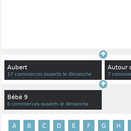
Aubert
Autour 
17 commerces ouverts le dimanche
7 commer
Bébé 9
6 commerces ouverts le dimanche
A
B
C
D
E
F
G
H