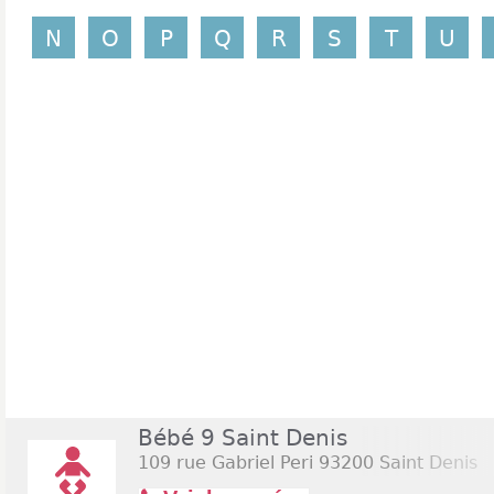
N
O
P
Q
R
S
T
U
Bébé 9 Saint Denis
109 rue Gabriel Peri
93200 Saint Denis