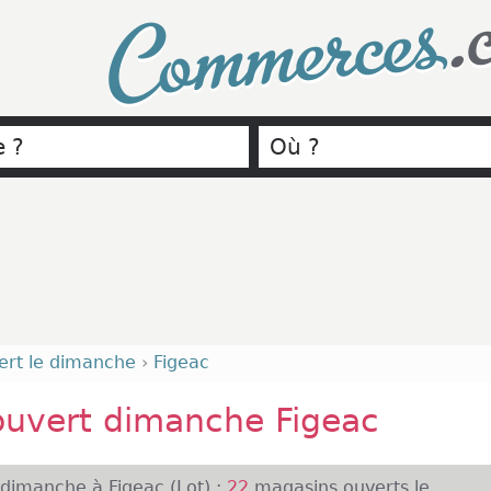
.
Commerces
ert le dimanche
›
Figeac
ouvert dimanche Figeac
 dimanche à Figeac (Lot) :
22
magasins ouverts le