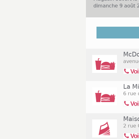
dimanche 9 août 2
La ville de Figea
peu moins de 10
représentées dans
Patrice Bréal. Ce
McDo
et d'une façon gé
avenu
Market et Interma
présentes à Figea
Voi
lundi au samedi 9
La Mi
6 rue 
Voi
Mais
2 rue
Voi