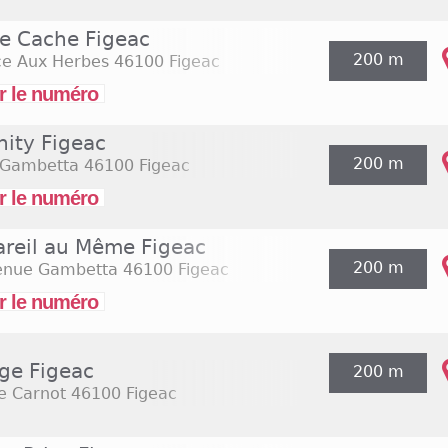
e Cache Figeac
200 m
ce Aux Herbes
46100 Figeac
r le numéro
nity Figeac
200 m
 Gambetta
46100 Figeac
r le numéro
areil au Même Figeac
200 m
enue Gambetta
46100 Figeac
r le numéro
ge Figeac
200 m
e Carnot
46100 Figeac