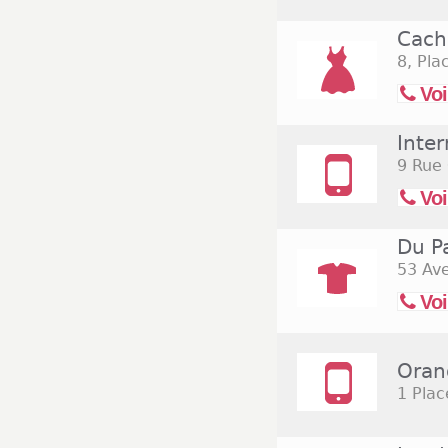
Cach
8, Pla
Voi
Inter
9 Rue
Voi
Du P
53 Av
Voi
Oran
1 Plac