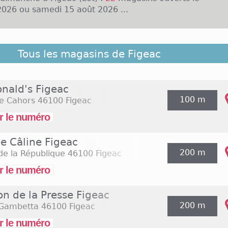
026 ou samedi 15 août 2026 ...
c est localisée dans le département du Lot, et elle co
Tous les magasins de Figeac
 000 habitants. De nombreuses enseignes nationale
 les rues du centre ville, telles que Eram, Phildar ou
s magasins ne sont ouverts qu'en semaine, du lundi au 
nald's Figeac
nérale à des horaires classiques soit de 10h à 19h. Ca
100 m
e Cahors
46100 Figeac
rché sont deux des enseignes de la distribution alim
c. A titre d'exemple, le supermarché E.Leclerc est ou
r le numéro
h à 20h. Peu de commerces sont ouverts les dimanches.
e Câline Figeac
200 m
de la République
46100 Figeac
r le numéro
on de la Presse Figeac
200 m
 Gambetta
46100 Figeac
r le numéro