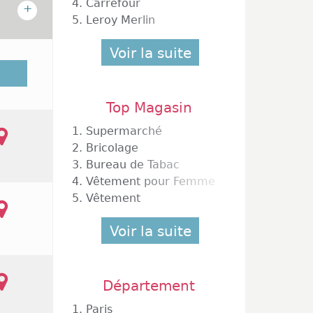
4.
Carrefour
+
5.
Leroy Merlin
Voir la suite
mpte un
s sont
 encore
Top Magasin
samedi,
rrefour
1.
Supermarché
entaire
2.
Bricolage
vert du
3.
Bureau de Tabac
4.
Vêtement pour Femme
5.
Vêtement
Voir la suite
Département
1.
Paris