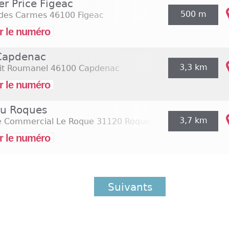
er Price Figeac
500 m
 des Carmes
46100 Figeac
r le numéro
 Capdenac
3,3 km
Dit Roumanel
46100 Capdenac
r le numéro
u Roques
3,7 km
e Commercial Le Roque
31120 Roques
r le numéro
Suivants