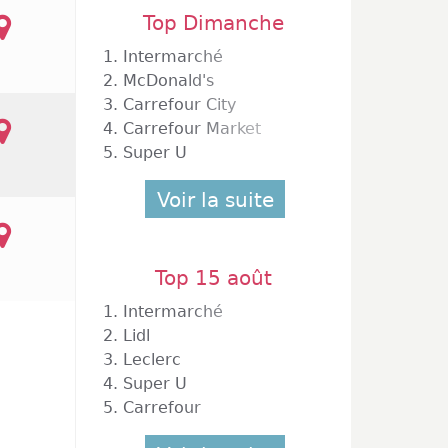
Top Dimanche
1.
Intermarché
2.
McDonald's
3.
Carrefour City
4.
Carrefour Market
5.
Super U
Voir la suite
Top 15 août
1.
Intermarché
2.
Lidl
3.
Leclerc
4.
Super U
5.
Carrefour