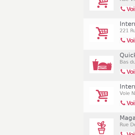
Voi
Inte
221 Ru
Voi
Quic
Bas d
Voi
Inte
Voie N
Voi
Maga
Rue D
Voi