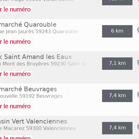
r le numéro
rmarché Quarouble
6 km
e Jean Jaurès
59243 Quarouble
r le numéro
k Saint Amand les Eaux
7,1 km
u Mont des Bruyères
59230 Saint Amand Les Eaux
r le numéro
rmarché Beuvrages
7,4 km
ouvelle
59192 Beuvrages
r le numéro
sin Vert Valenciennes
7,4 km
e Macarez
59300 Valenciennes
r le numéro