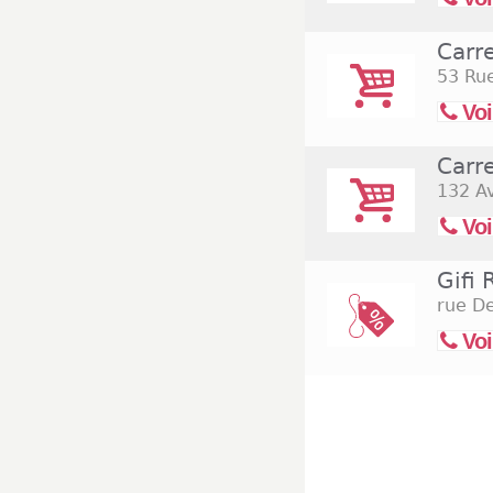
Carr
53 Rue
Voi
Carr
132 A
Voi
Gifi
rue De
Voi