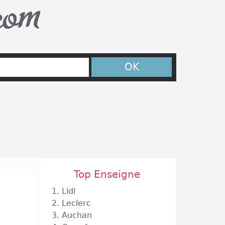
com
OK
Top Enseigne
1.
Lidl
2.
Leclerc
3.
Auchan