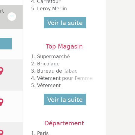
4.
Carrefour
5.
Leroy Merlin
rt
+
Voir la suite
Fresnes
au plus
Top Magasin
1.
Supermarché
2.
Bricolage
3.
Bureau de Tabac
4.
Vêtement pour Femme
5.
Vêtement
Voir la suite
Département
1.
Paris