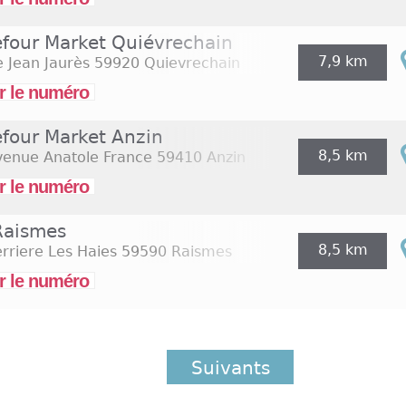
efour Market Quiévrechain
7,9 km
 Jean Jaurès
59920 Quievrechain
r le numéro
efour Market Anzin
8,5 km
venue Anatole France
59410 Anzin
r le numéro
 Raismes
8,5 km
rriere Les Haies
59590 Raismes
r le numéro
Suivants