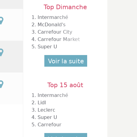
Top Dimanche
1.
Intermarché
2.
McDonald's
3.
Carrefour City
4.
Carrefour Market
5.
Super U
Voir la suite
Top 15 août
1.
Intermarché
2.
Lidl
3.
Leclerc
4.
Super U
5.
Carrefour