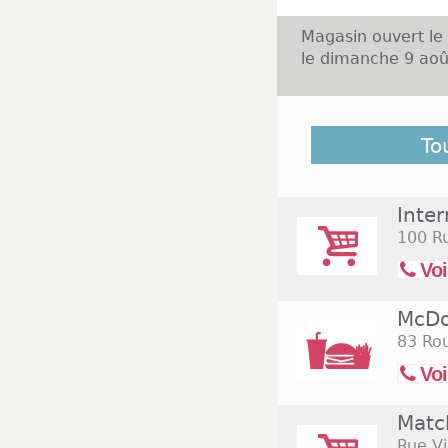
Magasin ouvert le
le dimanche 9 aoû
Découvrez dans la
To
Sur Escaut et ceu
éloigné du centre
Inte
100 R
Voi
McDo
83 Ro
Voi
Matc
Rue V