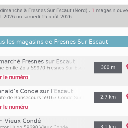
 dimanche à Fresnes Sur Escaut (Nord) :
1
magasin ouve
t 2026 ou samedi 15 août 2026 ...
 liste ci-dessous les magasins ouverts le dimanche à 
us les magasins de Fresnes Sur Escaut
x situés à proximité. Ils sont classés du plus proche 
 de Fresnes Sur Escaut
rmarché Fresnes sur Escaut
300 m
ue Emile Zola
59970 Fresnes Sur Escaut
r le numéro
nald's Conde sur l'Escaut
2,7 km
ute de Bonsecours
59163 Conde Sur L escaut
r le numéro
h Vieux Condé
3,1 km
ictor Hugo
59690 Vieux Conde