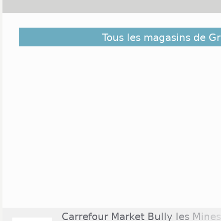
Découvrez dans la liste ci-dessous les magasins ouv
Tous les magasins de G
ceux situés à proximité. Ils sont classés du plus pro
de Grenay
Carrefour Market Bully les Mines