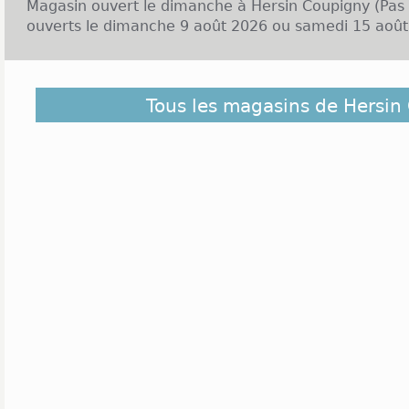
Magasin ouvert le dimanche à Hersin Coupigny (Pas 
ouverts le dimanche 9 août 2026 ou samedi 15 août 
Découvrez dans la liste ci-dessous les magasins o
Tous les magasins de Hersin
Coupigny et ceux situés à proximité. Ils sont cla
éloigné du centre de Hersin Coupigny