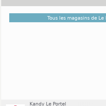
Découvrez dans la liste ci-dessous les magasins ouv
Tous les magasins de Le 
et ceux situés à proximité. Ils sont classés du pl
centre de Le Portel
Kandy Le Portel