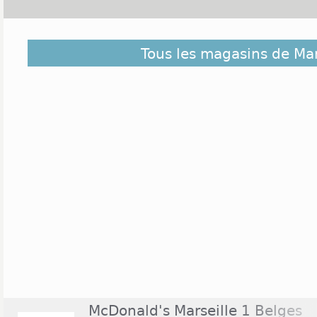
Marseille est le plus grande ville du département d
Tous les magasins de Mar
850 000 personnes habitent cette ville du Sud de 
commerciaux sont présents à Marseille. Le Centre
Nord, localisé au nord de la ville, regroupe plus de
grand centre commercial de la région. Il est ouvert
à 20h00. Le Centre Commercial La Valentine compo
est ouvert du lundi au samedi de 9h30 à 20h. Le 
60 magasins, et il est ouvert de 9h30 à 19h30 en s
McDonald's Marseille 1 Belges