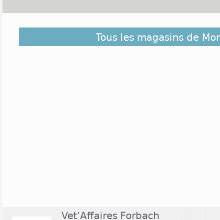
Découvrez dans la liste ci-dessous les magasins ou
Tous les magasins de Mo
et ceux situés à proximité. Ils sont classés du pl
centre de Morsbach
Vet'Affaires Forbach