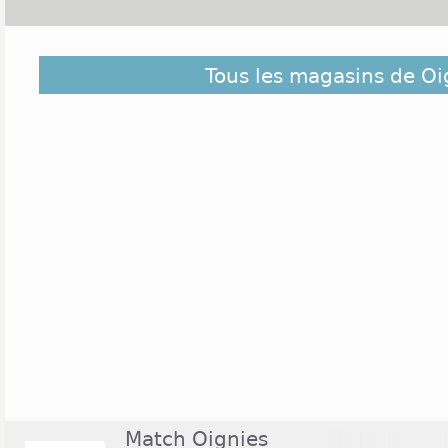
Découvrez dans la liste ci-dessous les magasins ouv
Tous les magasins de Oi
ceux situés à proximité. Ils sont classés du plus pro
de Oignies
Match Oignies