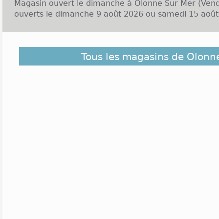
Magasin ouvert le dimanche à Olonne Sur Mer (Ven
ouverts le dimanche 9 août 2026 ou samedi 15 août 
La ville d'Olonne-sur-Mer se trouve dans le départ
Tous les magasins de Olonn
Pays de la Loire et elle compte plus de 13 00
enseignes locales et nationales sont présentes dans le
notamment Mango, Okaïdi ou encore Brice. Ces 
lundi au samedi de 10h à 19h, le plus souvent en jo
ferment lors de la pause déjeuner. Super U et E.Lec
le territoire de la ville avec des ouvertures du lu
voire 20h.