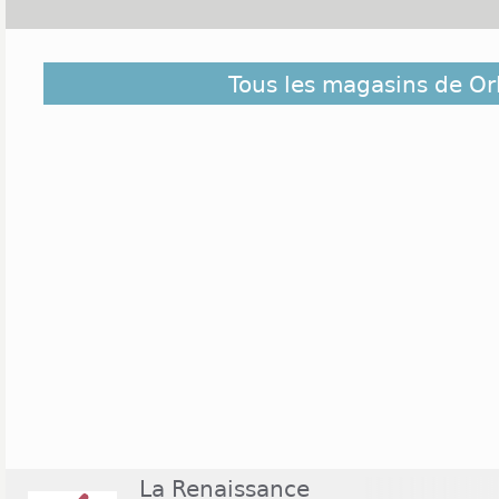
Dans le département du Loiret, Orléans compte 1
Tous les magasins de Or
commercial de la ville, nommé Place d'Arc, regroup
Bruges. Il ouvre du lundi au samedi de 10h à 20h p
21h pour Carrefour. Ce centre peut ouvrir certai
janvier ou en décembre. Côté enseigne alimentaire, 
rares enseignes à ouvrir tous les dimanches de 9h 
plusieurs magasins sont retrouvés comme la Fn
ouverts du lundi au samedi de 10h à 19h.
La Renaissance