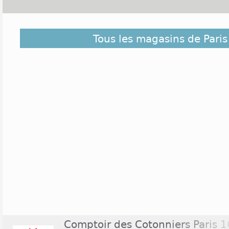
Le XVIè est un arrondissement essentiellement rés
Tous les magasins de Pari
Paris, qui regroupe 167 000 habitants, soit une po
d'une ville comme Bordeaux. Emblématique d
parisienne, il compte de nombreuses boutiques ha
enseignes de prêt-à-porter pour petits et grands
partie sur l'avenue Victor Hugo et la rue de Pa
trouver au coeur de cette rue piétonne la galerie 
regroupe 26 boutiques de mode, accessoires, déc
vidéo. Les magasins de cet arrondissement sont pour
au samedi, de 10h à 19h, voire 20h.
Comptoir des Cotonniers Paris 