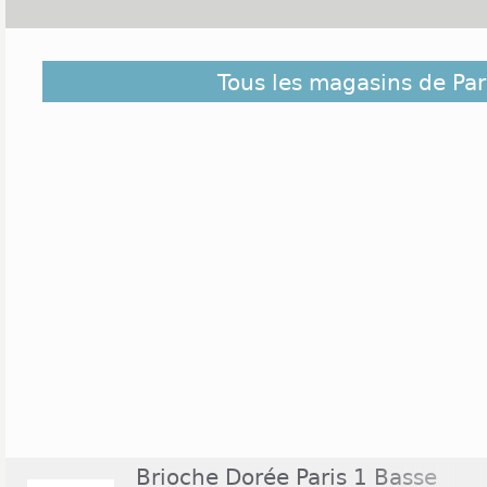
Plus de 17 000 personnes vivent dans le 1er arron
Tous les magasins de Par
des Halles accueille pas moins de 200 bout
Cotonniers et The Phone House. Il ouvre de 10h à
centre ouvre aussi certains dimanches, notamment 
proximité du Forum, il y a d'autres boutiques. A
enseignes présentes Rue de Rivoli. Le magasin Et
de 10h à 20h, et jusque 22h le jeudi. De nombreux
présents, avec notamment l'enseigne Monoprix ou
jours sauf les dimanches.
Brioche Dorée Paris 1 Basse