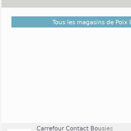
Découvrez dans la liste ci-dessous les magasins o
Tous les magasins de Poix
Nord et ceux situés à proximité. Ils sont classés d
du centre de Poix Du Nord
Carrefour Contact Bousies