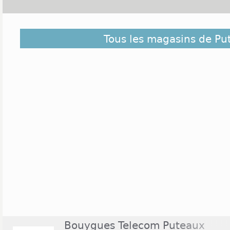
Puteaux est une commune située à l'ouest de Par
Tous les magasins de Pu
Hauts-de-Seine. Comptant 45 000 habitants, elle 
Défense, l'un des plus grands quartiers d'affai
commerciale est très importante puisqu'elle acc
commercial français en termes de chiffre d'affa
boutiques sont ouvertes du lundi au samedi de 10h 
elles le sont également le dimanche, de 10h (ou 11h
CNIT ainsi que celles situées dans la gare RER de l
l'offre commerciale de la ville.
Bouygues Telecom Puteaux