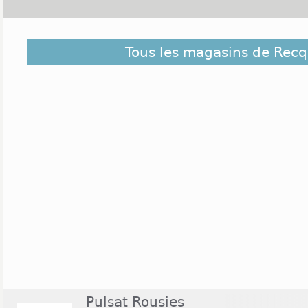
Découvrez dans la liste ci-dessous les magas
Tous les magasins de Recq
Recquignies et ceux situés à proximité. Ils sont cl
éloigné du centre de Recquignies
Pulsat Rousies