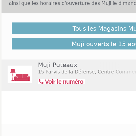
ainsi que les horaires d'ouverture des Muji le dimanc
Enseigne Muji et Ouverture le dimanche :
Tous les Magasins Mu
L'enseigne Muji est créée en 1980 dans la ville de To
1998 avec l'implantation d'un premier magasin à P
la possibilité de trouver des produits pour la maison
Muji ouverts le 15 ao
la confection proviennent du recyclage ce qui perme
vaste éventail d'articles est mis à disposition com
mobilier ou encore l'art de la table. Tous les poi
Muji Puteaux
dimanche, mais seulement pendant les fêtes de 
15 Parvis de la Défense, Centre Comme
magasin situé à Paris propose une ouverture le dim
Voir le numéro
Cliquez sur le lien suivant pour rechercher les
maga
15 août 2026
(Assomption)