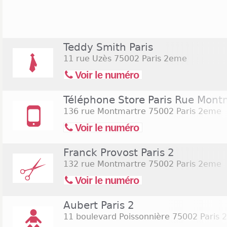
du lundi au samedi de 10h à 20h. Il y a égalemen
locales présentes dans ces rues. De nombreus
distribution alimentaire sont implantées dans c
exemple Monoprix, Franprix, ou encore March
Teddy Smith Paris
supermarchés et de supérettes. A titre d'exemp
11 rue Uzès
75002 Paris 2eme
Boulevard Sébastopol est ouvert du lundi au sam
l'enseigne Picard est aussi ouverte les dimanches d
Voir le numéro
Téléphone Store Paris Rue Mont
136 rue Montmartre
75002 Paris 2eme
Voir le numéro
Franck Provost Paris 2
132 rue Montmartre
75002 Paris 2eme
Voir le numéro
Aubert Paris 2
11 boulevard Poissonnière
75002 Paris 