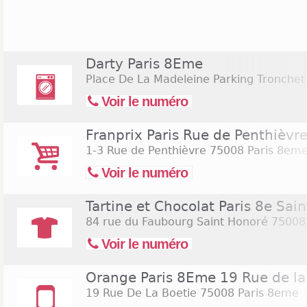
alimentaire sont présentes dans cet arrondi
encore Franprix. A titre d'exemple, le magasin Mono
les jours du lundi au samedi de 9h à minuit. 
Carrefour City de la rue de la Tremoille est ouver
Darty Paris 8Eme
23h et tous les dimanches de 9h à 13h. Il y a 
Place De La Madeleine Parking Tronchet
ouverts les dimanches dans le 8ème arrondissement
Voir le numéro
Franprix Paris Rue de Penthièvr
1-3 Rue de Penthièvre
75008 Paris 8em
Voir le numéro
Tartine et Chocolat Paris 8e Sai
84 rue du Faubourg Saint Honoré
75008 
Voir le numéro
Orange Paris 8Eme 19 Rue de la
19 Rue De La Boetie
75008 Paris 8eme