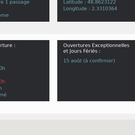
e 1 passage
Latitude : 48.8623122
Longitude : 2.3310364
8eme
rture :
Ouvertures Exceptionnelles
et Jours Fériés :
15 août (à confirmer)
20h
20h
h
rmé