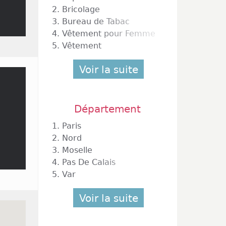
2.
Bricolage
3.
Bureau de Tabac
4.
Vêtement pour Femme
5.
Vêtement
Voir la suite
Département
1.
Paris
2.
Nord
3.
Moselle
4.
Pas De Calais
5.
Var
Voir la suite