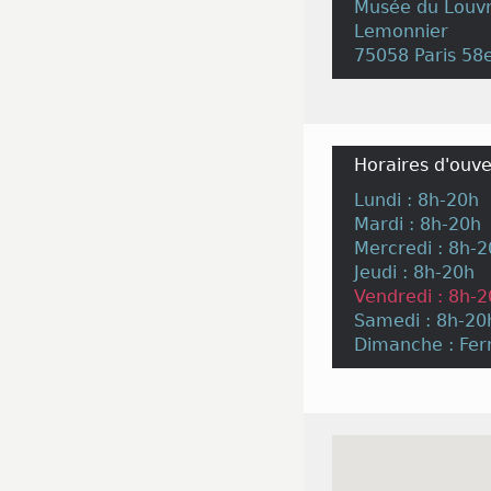
Musée du Louvr
Lemonnier
75058 Paris 5
Horaires d'ouve
Lundi : 8h-20h
Mardi : 8h-20h
Mercredi : 8h-
Jeudi : 8h-20h
Vendredi : 8h-
Samedi : 8h-20
Dimanche : Fe