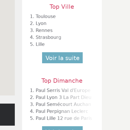
Top Ville
1.
Toulouse
2.
Lyon
3.
Rennes
4.
Strasbourg
5.
Lille
Voir la suite
Top Dimanche
1.
Paul Serris Val d'Europe
2.
Paul Lyon 3 La Part Dieu
3.
Paul Semécourt Auchan
4.
Paul Perpignan Leclerc
5.
Paul Lille 12 rue de Paris