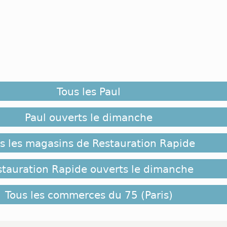
Tous les Paul
Paul ouverts le dimanche
s les magasins de Restauration Rapide
stauration Rapide ouverts le dimanche
Tous les commerces du 75 (Paris)