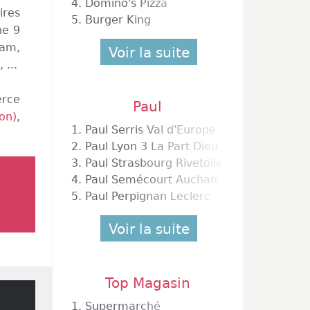
4.
Domino's Pizza
ires
5.
Burger King
he 9
ram,
Voir la suite
 ...
erce
Paul
on)
,
1.
Paul Serris Val d'Europe
2.
Paul Lyon 3 La Part Dieu
3.
Paul Strasbourg Rivetoile
4.
Paul Semécourt Auchan
5.
Paul Perpignan Leclerc
Voir la suite
Top Magasin
1.
Supermarché