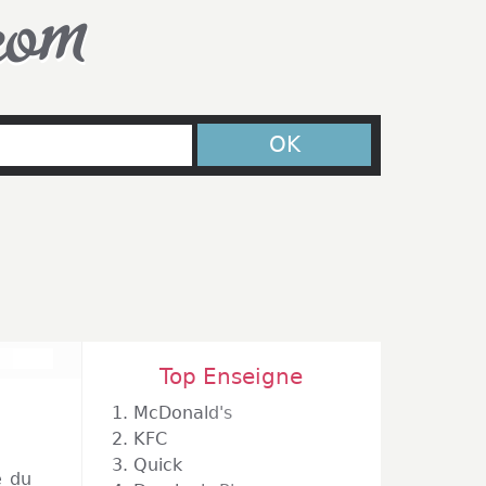
com
OK
Top Enseigne
1.
McDonald's
2.
KFC
3.
Quick
e du