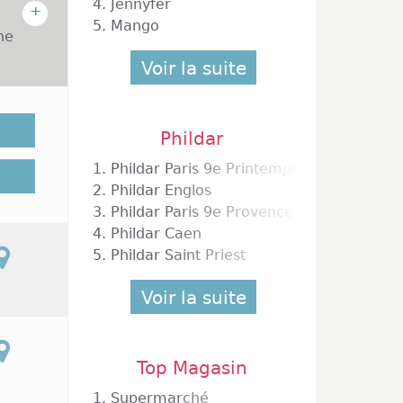
4.
Jennyfer
+
5.
Mango
he
Voir la suite
é, vous
Phildar
re. Que
1.
Phildar Paris 9e Printemps Haussmann
, venez
2.
Phildar Englos
samedi,
3.
Phildar Paris 9e Provence
uvrent
rt des
4.
Phildar Caen
 pensez
5.
Phildar Saint Priest
e sont
nc vos
Voir la suite
Phildar
Top Magasin
1.
Supermarché