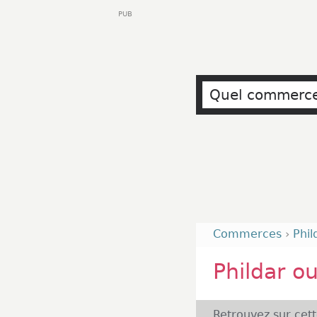
PUB
Commerces
›
Phil
Phildar o
Retrouvez sur cet