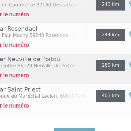
243 km
e du Commerce
37160 Descartes
r le numéro
dar Rosendael
244 km
e Paul Machy
59240 Rosendael
r le numéro
ar Neuville de Poitou
289 km
e Joffre
86170 Neuville De Poitou
r le numéro
ar Saint Priest
403 km
enue du Maréchal Leclerc
69800 Saint Priest
r le numéro