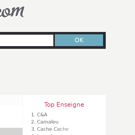
com
OK
Top Enseigne
1.
C&A
2.
Camaïeu
3.
Cache Cache