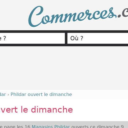
.
Commerces
dar
›
Phildar ouvert le dimanche
uvert le dimanche
te page les 16
Magasins Phildar
ouverts ce dimanche 9