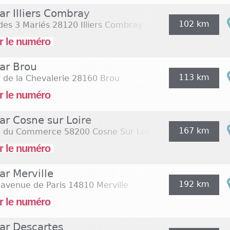
ar Illiers Combray
102 km
des 3 Mariés
28120 Illiers Combray
r le numéro
dar Brou
113 km
 de la Chevalerie
28160 Brou
r le numéro
ar Cosne sur Loire
167 km
e du Commerce
58200 Cosne Sur Loire
r le numéro
ar Merville
192 km
 avenue de Paris
14810 Merville
r le numéro
dar Descartes