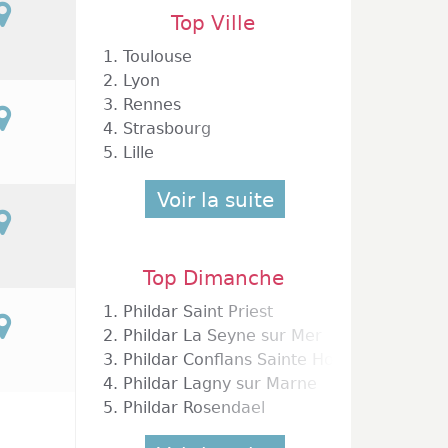
Top Ville
1.
Toulouse
2.
Lyon
3.
Rennes
4.
Strasbourg
5.
Lille
Voir la suite
Top Dimanche
1.
Phildar Saint Priest
2.
Phildar La Seyne sur Mer
3.
Phildar Conflans Sainte Honorine
4.
Phildar Lagny sur Marne
5.
Phildar Rosendael