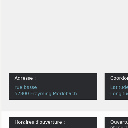
Adresse :
Coordo
rue basse
Latitud
57800 Freyming Merlebach
Longitu
Horaires d'ouverture :
Ouvertu
et Jours