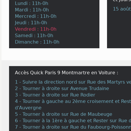
Lundi : 11h-0h
15 août
Mardi : 11h-0h
Mercredi : 11h-0h
Jeudi : 11h-0h
Vendredi : 11h-0h
Samedi : 11h-0h
Dimanche : 11h-0h
Accès Quick Paris 9 Montmartre en Voiture :
1 - Suivre la direction nord sur Rue des Martyrs 
2 - Tourner à droite sur Avenue Trudaine
3 - Tourner à droite sur Rue Rodier
4 - Tourner à gauche au 2ème croisement et Reste
d'Auvergne
5 - Tourner à droite sur Rue de Maubeuge
6 - Tourner à la 1ère à gauche et Rester sur Rue 
7 - Tourner à droite sur Rue du Faubourg-Poisson