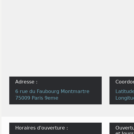
Adresse :
Coordo
6 rue du Faubourg Montmartre
Latitud
75009 Paris 9eme
Longitu
Horaires d'ouverture :
Ouvertu
et Jours