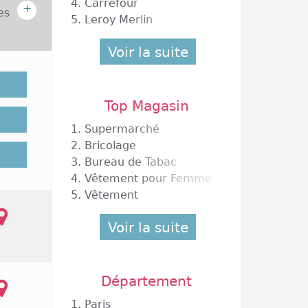
4.
Carrefour
+
es
5.
Leroy Merlin
Voir la suite
 sous-
la rive
 Saint-
puis la
Top Magasin
 chaque
1.
Supermarché
oeur de
2.
Bricolage
éanes :
3.
Bureau de Tabac
fait de
4.
Vêtement pour Femme
e offre
ial est
5.
Vêtement
la zone
ures en
Voir la suite
ntation
Aubert,
tion de
Département
ecteurs
ué-Club
1.
Paris