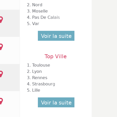
tit sur
2.
Nord
 est en
3.
Moselle
bé 9 ou
4.
Pas De Calais
 toutes
5.
Var
ile, la
sans et
Voir la suite
s comme
t pour
Top Ville
1.
Toulouse
2.
Lyon
3.
Rennes
 Paul Les Dax
4.
Strasbourg
5.
Lille
Voir la suite