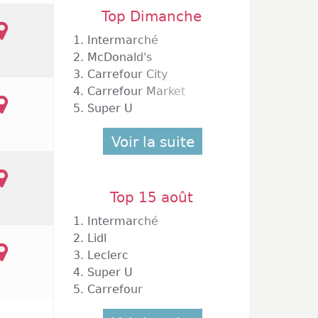
Top Dimanche
1.
Intermarché
2.
McDonald's
3.
Carrefour City
4.
Carrefour Market
5.
Super U
Voir la suite
Top 15 août
1.
Intermarché
2.
Lidl
3.
Leclerc
4.
Super U
5.
Carrefour