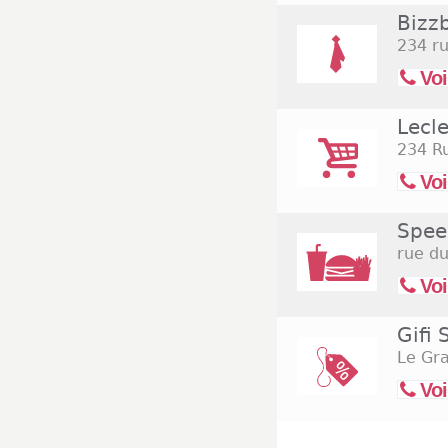
Bizzb
234 r
Voi
Lecle
234 R
Voi
Spee
rue du
Voi
Gifi 
Le Gr
Voi