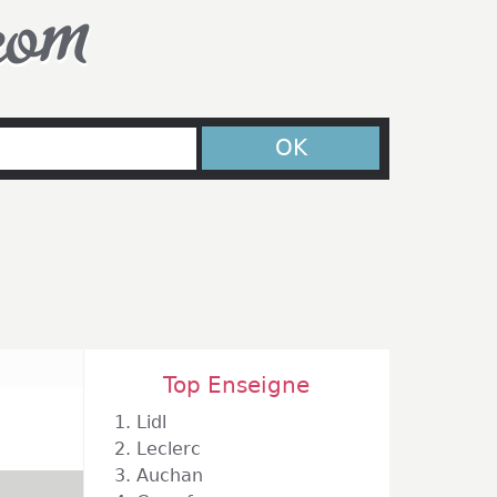
com
OK
Top Enseigne
1.
Lidl
2.
Leclerc
3.
Auchan