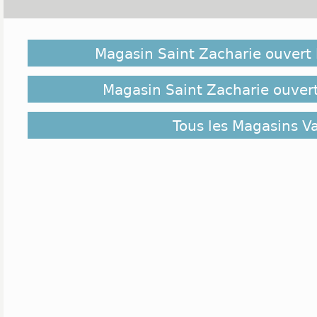
Découvrez les commerces de Saint Zacharie du 
magasins situés à moins de 10 kilomètres de Saint
Magasin Saint Zacharie ouvert
vous intéresser. Ils sont classés ci-dessus de pl
Zacharie au plus éloigné.
Magasin Saint Zacharie ouvert
Tous les Magasins V