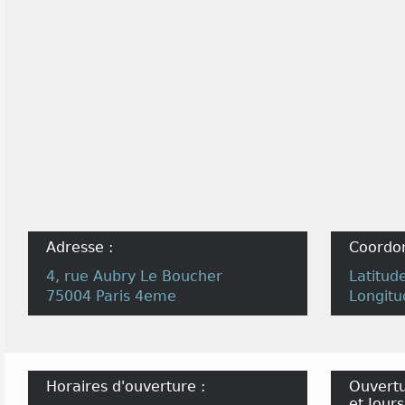
Adresse :
Coordo
4, rue Aubry Le Boucher
Latitud
75004 Paris 4eme
Longitu
Horaires d'ouverture :
Ouvertu
et Jours